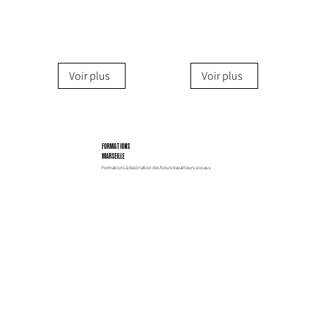
Voir plus
Voir plus
FORMATIONS
MARSEILLE
Formations à destination des futurs travailleurs sociaux