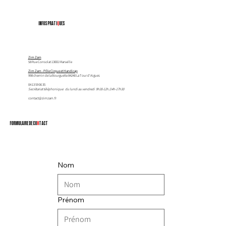
INFOS PRATI
Q
UES
Z
im Zam
58 Rue Consolat 13001 Marseille
Zim Zam - Pôle Cirque et Handicap
998 chemin de la Bourguette 84240 La Tour d'Aigues
04 13 59 06 35
Secrétariat téléphonique: du lundi au vendredi 9h30-12h /14h-17h30
contact@zimzam.fr
FORMULAIRE DE CO
N
TACT
Nom
Prénom