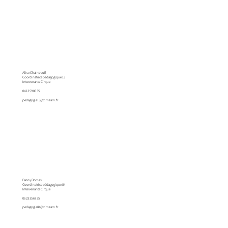
Alice Chaintreuil
Coordinatrice pédagogique 13
Intervenante Cirque
04 13 59 06 35
pedagogie13@zimzam.fr
Fanny Domas
Coordinatrice pédagogique 84
Intervenante Cirque
06 23 35 67 35
pedagogie84@zimzam.fr