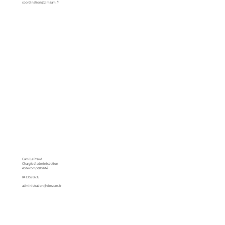
coordination@zimzam.fr
Camille Praud
Chargée d'administration
et de comptabilité
04 13 59 06 35
administration@zimzam.fr