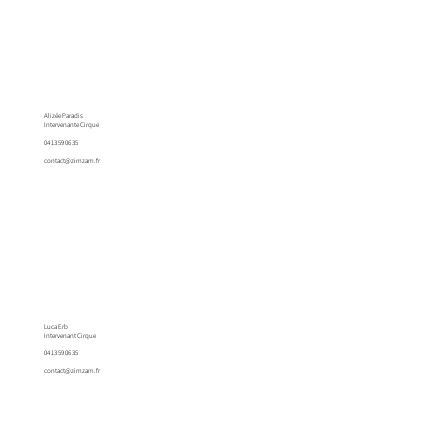
Alizée Paradis
Intervenante Cirque
04 13 59 06 35
contact@zimzam.fr
Luca Erb
Intervenant Cirque
04 13 59 06 35
contact@zimzam.fr