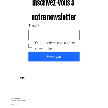
Inscrivez-vous à 
notre newsletter
Email
*
Oui, Inscrivez moi à votre 
newsletter.
Envoyer
L'ÉQ
U
IPE
Antoine Cezard
Coordinateur Général
06 11 67 63 43