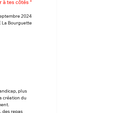
 à tes côtés "
septembre 2024
 La Bourguette
andicap, plus 
a création du 
ment.
, des repas 