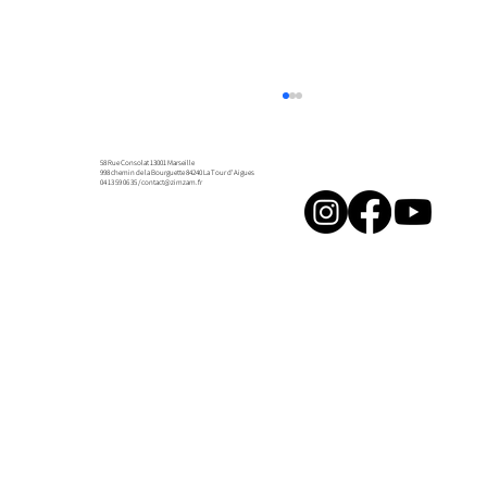
58 Rue Consolat 13001 Marseille
998 chemin de la Bourguette 84240 La Tour d'Aigues
04 13 59 06 35 /
contact@zimzam.fr
Résidence Collectif À la Source