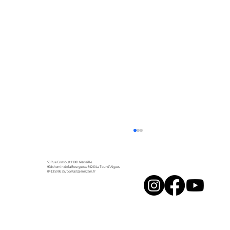
58 Rue Consolat 13001 Marseille
998 chemin de la Bourguette 84240 La Tour d'Aigues
04 13 59 06 35 /
contact@zimzam.fr