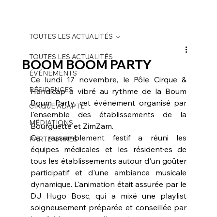
TOUTES LES ACTUALITÉS
TOUTES LES ACTUALITÉS
BOOM BOOM PARTY
ÉVÉNEMENTS
Ce lundi 17 novembre, le Pôle Cirque & 
RÉSIDENCES
Handicap a vibré au rythme de la Boum 
Boum Party, cet événement organisé par 
CIRQUE ADAPTÉ
l'ensemble des établissements de la 
MÉDIATIONS
Bourguette et ZimZam.
Ce rassemblement festif a réuni les 
PARTENAIRES
équipes médicales et les résident·es de 
tous les établissements autour d'un goûter 
participatif et d'une ambiance musicale 
dynamique. L'animation était assurée par le 
DJ Hugo Bosc, qui a mixé une playlist 
soigneusement préparée et conseillée par 