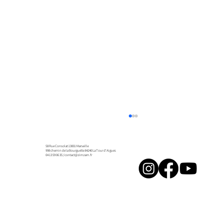
58 Rue Consolat 13001 Marseille
998 chemin de la Bourguette 84240 La Tour d'Aigues
04 13 59 06 35 /
contact@zimzam.fr
Résidence Collectif À la Source